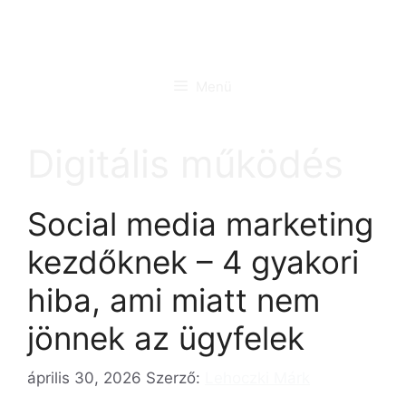
Kilépés
a
tartalomba
Menü
Digitális működés
Social media marketing
kezdőknek – 4 gyakori
hiba, ami miatt nem
jönnek az ügyfelek
április 30, 2026
Szerző:
Lehoczki Márk