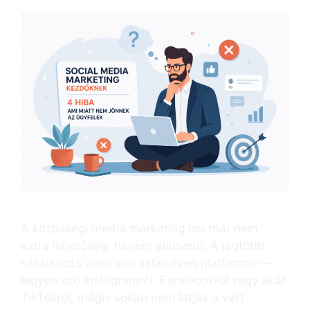
A közösségi média marketing ma már nem
extra lehetőség, hanem alapvető. A legtöbb
vállalkozás jelen van valamilyen platformon –
legyen szó Instagramról, Facebookról vagy akár
TikTokról, mégis sokan nem látják a várt