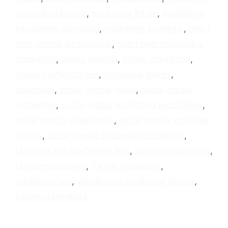
gondolkodásmód
,
marketing hibák
,
marketing
kezdőknek útmutató
,
marketing stratégia
,
miért
nem jönnek az ügyfelek
,
miért nem működik a
marketing
,
online jelenlét
,
online marketing
,
online ügyfélszerzés
,
organikus elérés
,
posztolás
,
social media hibák
,
social media
marketing
,
social media marketing kezdőknek
,
social media növekedés
,
social media stratégia
hiánya
,
social media stratégia kezdőknek
,
tartalom ami ügyfeleket hoz
,
tartalommarketing
,
tartalomstratégia
,
TikTok marketing
,
ügyfélszerzés
,
vállalkozás marketing alapok
,
vállalkozásindítás