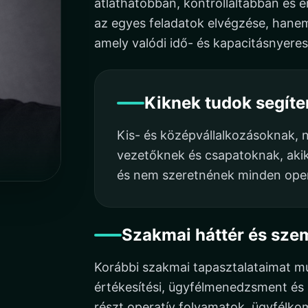
átláthatóbban, kontrolláltabban é
az egyes feladatok elvégzése, hanem
amely valódi idő- és kapacitásnyere
Kiknek tudok segíte
Kis- és középvállalkozásoknak, 
vezetőknek és csapatoknak, aki
és nem szeretnének minden opera
Szakmai háttér és szem
Korábbi szakmai tapasztalataimat m
értékesítési, ügyfélmenedzsment és 
részt operatív folyamatok, ügyfélkom