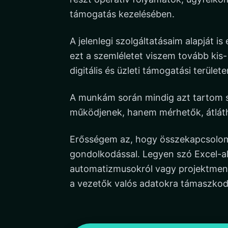
támogatás kezelésében.
A jelenlegi szolgáltatásaim alapját is
ezt a szemléletet viszem tovább kis
digitális és üzleti támogatási területe
A munkám során mindig azt tartom s
működjenek, hanem mérhetők, átláth
Erősségem az, hogy összekapcsolom 
gondolkodással. Legyen szó Excel-al
automatizmusokról vagy projektmen
a vezetők valós adatokra támaszko