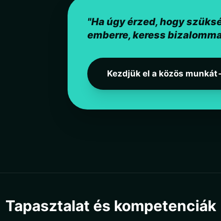
"Ha úgy érzed, hogy szüksé
emberre, keress bizalomma
Kezdjük el a közös munkát
Tapasztalat és kompetenciák