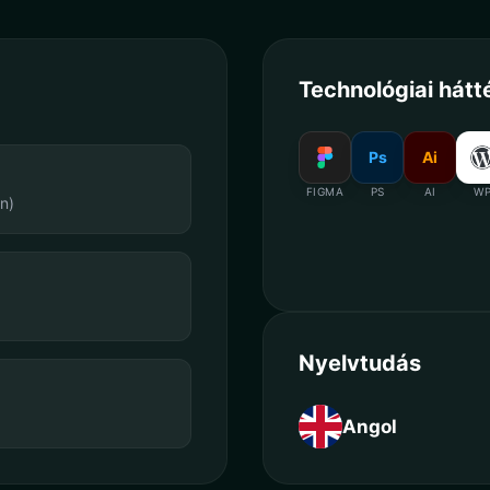
Technológiai hátt
Ps
Ai
FIGMA
PS
AI
W
n)
Nyelvtudás
Angol