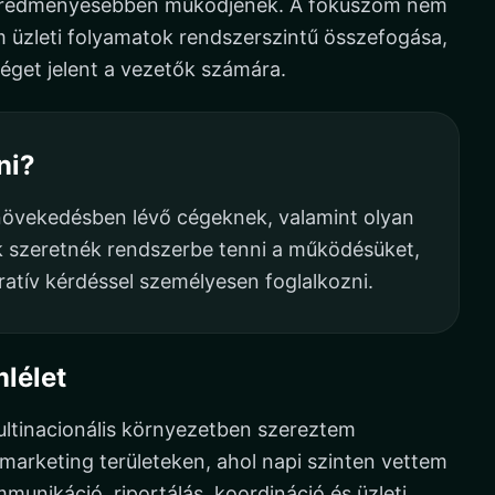
s eredményesebben működjenek. A fókuszom nem
 üzleti folyamatok rendszerszintű összefogása,
séget jelent a vezetők számára.
ni?
növekedésben lévő cégeknek, valamint olyan
k szeretnék rendszerbe tenni a működésüket,
tív kérdéssel személyesen foglalkozni.
lélet
ultinacionális környezetben szereztem
marketing területeken, ahol napi szinten vettem
munikáció, riportálás, koordináció és üzleti