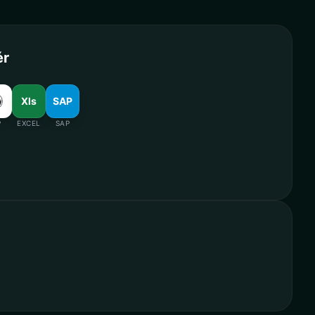
ér
Xls
SAP
P
EXCEL
SAP